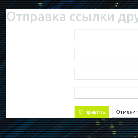
Отправка ссылки др
E-mail адресата
Ваше имя
Ваш e-mail
Тема
Отправить
Отмени