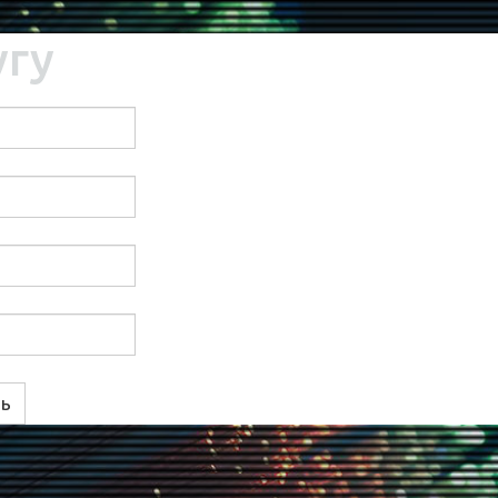
угу
ть