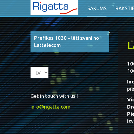
SĀKUMS
RAKSTI
Prefikss 1030 - lēti zvani no
L
Lattelecom
10
100
Ind
pie
Get in touch with us !
Vie
info@rigatta.com
Dr
Pi
izv