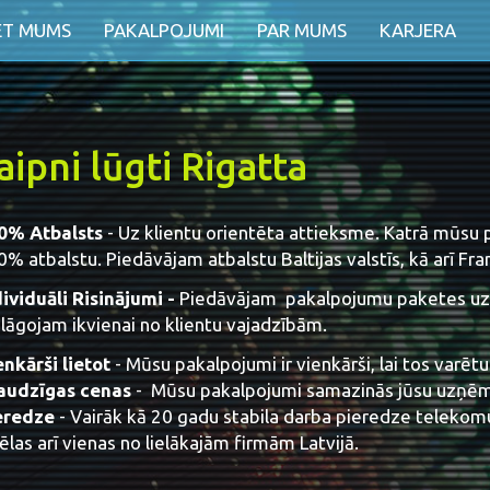
ET MUMS
PAKALPOJUMI
PAR MUMS
KARJERA
aipni lūgti Rigatta
0% Atbalsts
- Uz klientu orientēta attieksme. Katrā mūsu
% atbalstu. Piedāvājam atbalstu Baltijas valstīs, kā arī Fr
ividuāli Risinājumi -
Piedāvājam pakalpojumu paketes uz
lāgojam ikvienai no klientu vajadzībām.
nkārši lietot
- Mūsu pakalpojumi ir vienkārši, lai tos varēt
audzīgas cenas
- Mūsu pakalpojumi samazinās jūsu uzņē
eredze
- Vairāk kā 20 gadu stabila darba pieredze telekom
ēlas arī vienas no lielākajām firmām Latvijā.