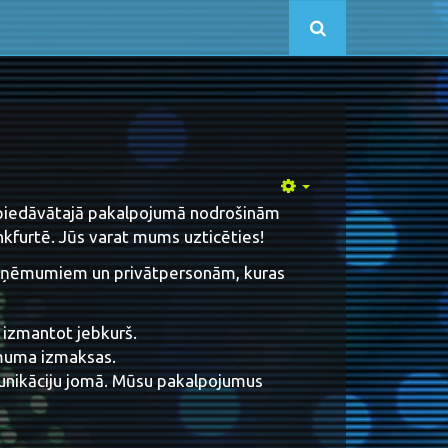
 piedāvātajā pakalpojumā nodrošinām
ankfurtē. Jūs varat mums uzticēties!
ņēmumiem un privātpersonām, kuras
u izmantot jebkurš.
muma izmaksas.
unikāciju jomā. Mūsu pakalpojumus